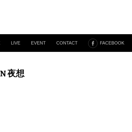
Z
LIVE
EVENT
CONTACT
FACEBOOK
LON 夜想