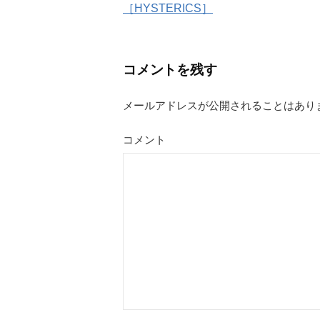
投
［HYSTERICS］
稿
ナ
コメントを残す
ビ
メールアドレスが公開されることはあり
ゲ
コメント
ー
シ
ョ
ン