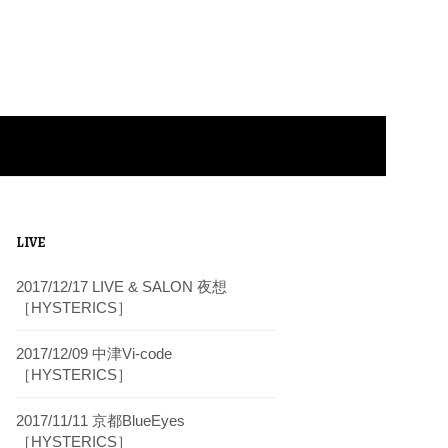
LIVE
2017/12/17 LIVE & SALON 夜想
［HYSTERICS］
2017/12/09 中津Vi-code
［HYSTERICS］
2017/11/11 京都BlueEyes
［HYSTERICS］