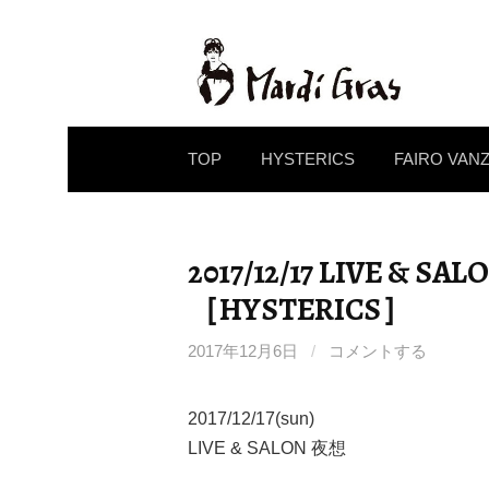
コ
ン
テ
ン
ツ
TOP
HYSTERICS
FAIRO VAN
へ
ス
キ
ッ
2017/12/17 LIVE & SA
プ
［HYSTERICS］
2017年12月6日
/
コメントする
2017/12/17(sun)
LIVE & SALON 夜想