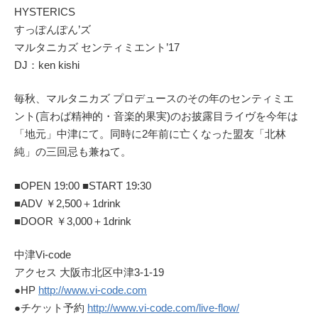
HYSTERICS
すっぽんぽん’ズ
マルタニカズ センティミエント’17
DJ：ken kishi
毎秋、マルタニカズ プロデュースのその年のセンティミエ
ント(言わば精神的・音楽的果実)のお披露目ライヴを今年は
「地元」中津にて。同時に2年前に亡くなった盟友「北林
純」の三回忌も兼ねて。
■OPEN 19:00 ■START 19:30
■ADV ￥2,500＋1drink
■DOOR ￥3,000＋1drink
中津Vi-code
アクセス 大阪市北区中津3-1-19
●HP
http://www.vi-code.com
●チケット予約
http://www.vi-code.com/live-flow/