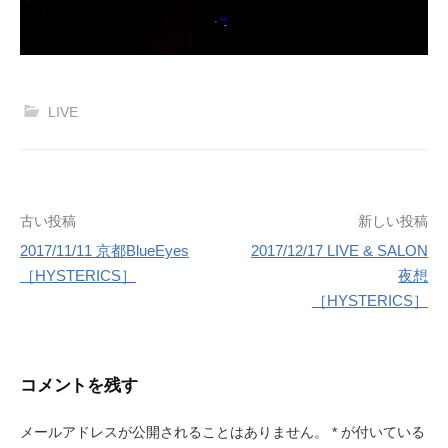
LIVE
古い投稿
新しい投稿
2017/11/11 京都BlueEyes
2017/12/17 LIVE & SALON
投
［HYSTERICS］
夜想
［HYSTERICS］
稿
ナ
ビ
コメントを残す
ゲ
メールアドレスが公開されることはありません。
*
が付いている