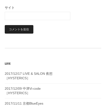
サイト
LIVE
2017/12/17 LIVE & SALON 夜想
［HYSTERICS］
2017/12/09 中津Vi-code
［HYSTERICS］
2017/11/11 京都BlueEyes