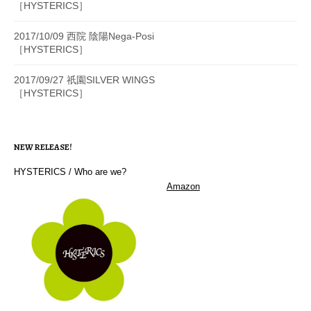
［HYSTERICS］
2017/10/09 西院 陰陽Nega-Posi
［HYSTERICS］
2017/09/27 祇園SILVER WINGS
［HYSTERICS］
NEW RELEASE!
HYSTERICS / Who are we?
Amazon